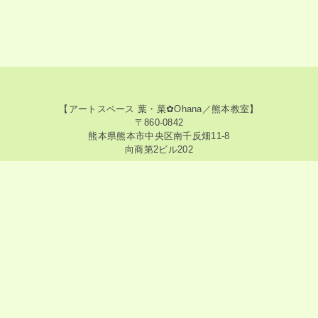
【アートスペース 葉・菜✿Ohana／熊本教室】
〒860-0842
熊本県熊本市中央区南千反畑11-8
向商第2ビル202
【アートスペース 葉・菜✿Ohana／神奈川教室】
〒213-0015
神奈川県川崎市高津区