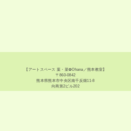
【アートスペース 葉・菜✿Ohana／熊本教室】
〒860-0842
熊本県熊本市中央区南千反畑11-8
向商第2ビル202
【アートスペース 葉・菜✿Ohana／神奈川教室】
〒213-0015
神奈川県川崎市高津区