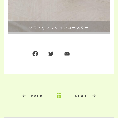
ソフトなクッションコースター
F
T
E
共
a
w
m
有
c
it
ai
e
te
l
b
r
o
BACK
NEXT
o
k