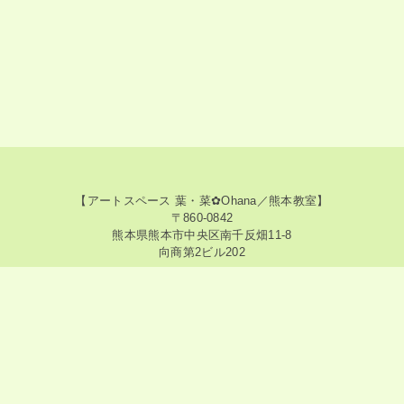
【アートスペース 葉・菜✿Ohana／熊本教室】
〒860-0842
熊本県熊本市中央区南千反畑11-8
向商第2ビル202
【アートスペース 葉・菜✿Ohana／神奈川教室】
〒213-0015
神奈川県川崎市高津区