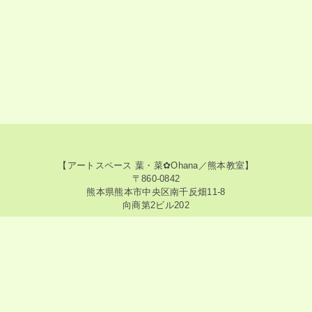
【アートスペース 葉・菜✿Ohana／熊本教室】
〒860-0842
熊本県熊本市中央区南千反畑11-8
向商第2ビル202
【アートスペース 葉・菜✿Ohana／神奈川教室】
〒213-0015
神奈川県川崎市高津区