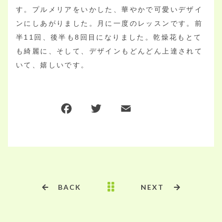
す。プルメリアをいかした、華やかで可愛いデザイ
ンにしあがりました。月に一度のレッスンです。前
半11回、後半も8回目になりました。乾燥花もとて
も綺麗に、そして、デザインもどんどん上達されて
いて、嬉しいです。
F
T
E
共
a
w
m
有
c
it
ai
e
te
l
b
r
o
BACK
NEXT
o
k