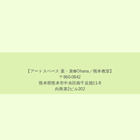
【アートスペース 葉・菜✿Ohana／熊本教室】
〒860-0842
熊本県熊本市中央区南千反畑11-8
向商第2ビル202
【アートスペース 葉・菜✿Ohana／神奈川教室】
〒213-0015
神奈川県川崎市高津区