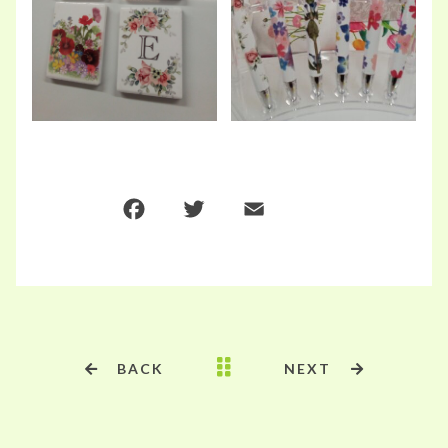
F
T
E
共
a
w
m
有
c
it
ai
e
te
l
b
r
o
BACK
NEXT
o
k