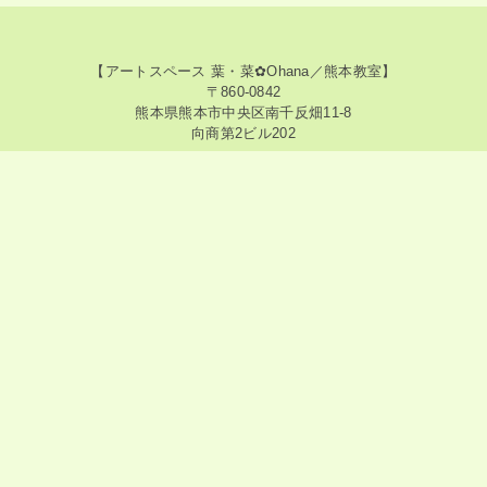
【アートスペース 葉・菜✿Ohana／熊本教室】
〒860-0842
熊本県熊本市中央区南千反畑11-8
向商第2ビル202
【アートスペース 葉・菜✿Ohana／神奈川教室】
〒213-0015
神奈川県川崎市高津区