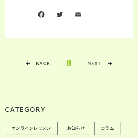
F
T
E
共
a
w
m
有
c
it
ai
e
te
l
b
r
o
BACK
NEXT
o
k
CATEGORY
オンラインレッスン
お知らせ
コラム